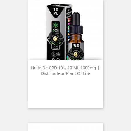
Huile De CBD 10% 10 ML 1000mg |
Distributeur Plant Of Life