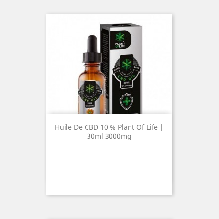
Huile De CBD 10 % Plant Of Life |
30ml 3000mg