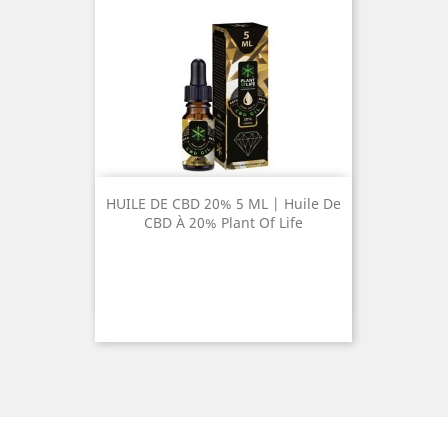
HUILE DE CBD 20% 5 ML | Huile De
CBD À 20% Plant Of Life