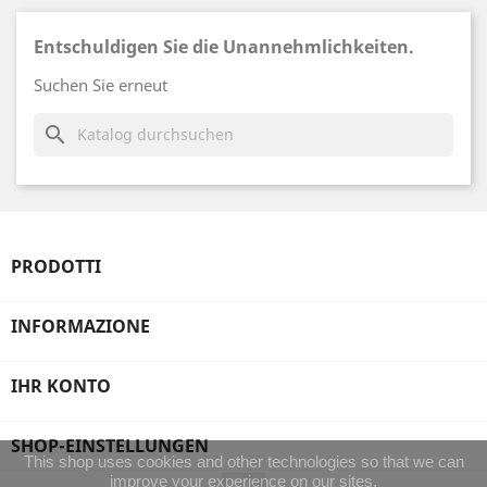
Entschuldigen Sie die Unannehmlichkeiten.
Suchen Sie erneut
search
PRODOTTI
INFORMAZIONE
IHR KONTO
SHOP-EINSTELLUNGEN
This shop uses cookies and other technologies so that we can
improve your experience on our sites.
Instagram