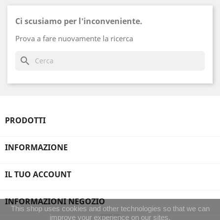
Ci scusiamo per l'inconveniente.
Prova a fare nuovamente la ricerca
search
PRODOTTI
INFORMAZIONE
IL TUO ACCOUNT
INFORMAZIONI NEGOZIO
This shop uses cookies and other technologies so that we can
improve your experience on our sites.
Instagram