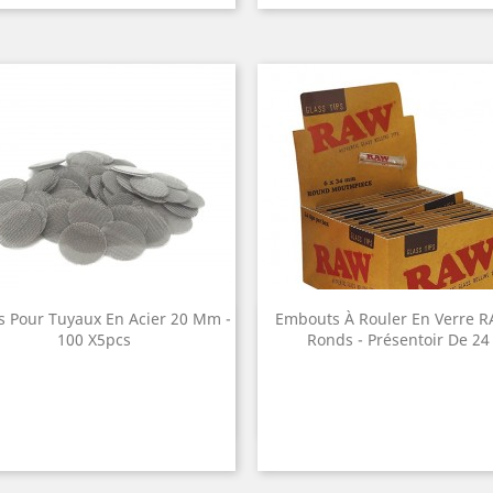
s Pour Tuyaux En Acier 20 Mm -
Embouts À Rouler En Verre R
Quick view
Quick view


100 X5pcs
Ronds - Présentoir De 24