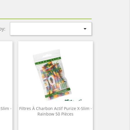

by:
-Slim -
Filtres À Charbon Actif Purize X-Slim -
Quick view

Rainbow 50 Pièces