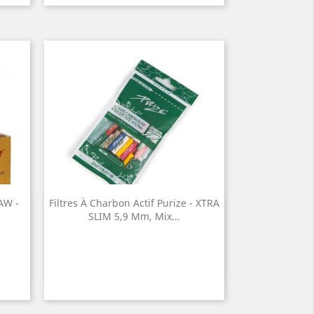
AW -
Filtres À Charbon Actif Purize - XTRA
Quick view

SLIM 5,9 Mm, Mix...