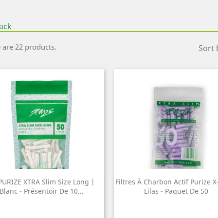
ack
 are 22 products.
Sort 
PURIZE XTRA Slim Size Long |
Filtres À Charbon Actif Purize X
Quick view
Quick view


Blanc - Présentoir De 10...
Lilas - Paquet De 50