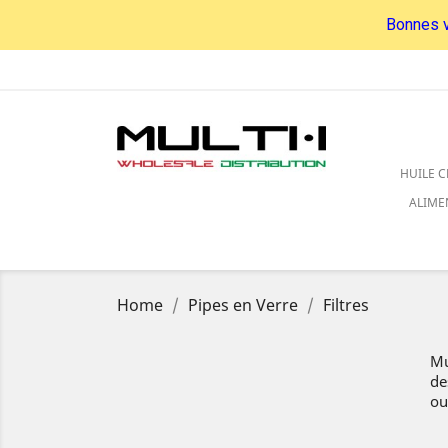
Bonnes v
HUILE C
ALIME
Home
Pipes en Verre
Filtres
Mu
de
ou