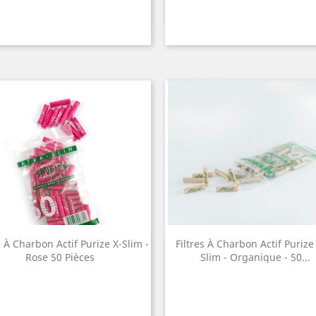
s À Charbon Actif Purize X-Slim -
Filtres À Charbon Actif Purize
Quick view
Quick view


Rose 50 Pièces
Slim - Organique - 50...