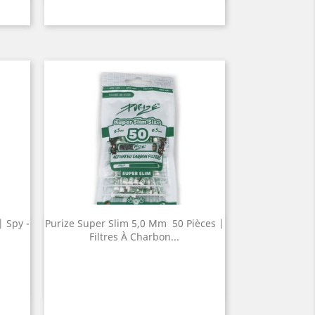
| Spy -
Purize Super Slim 5,0 Mm  50 Pièces |
Quick view

Filtres À Charbon...