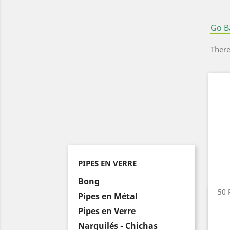
Go B
There
PIPES EN VERRE
Bong
50 
Pipes en Métal
Pipes en Verre
Narguilés - Chichas