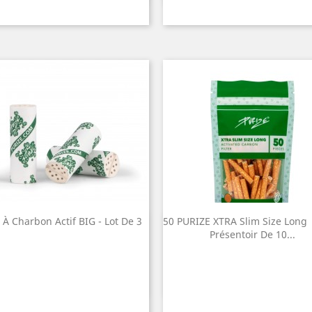
e À Charbon Actif BIG - Lot De 3
50 PURIZE XTRA Slim Size Long 
Quick view
Quick view


Présentoir De 10...