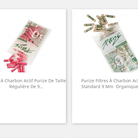
s À Charbon Actif Purize De Taille
Purize Filtres À Charbon Act
Quick view
Quick view


Régulière De 9...
Standard 9 Mm  Organique.