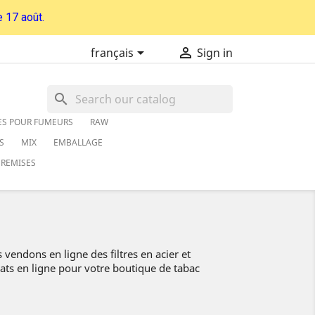
 17 août.


français
Sign in
search
ES POUR FUMEURS
RAW
S
MIX
EMBALLAGE
REMISES
 vendons en ligne des filtres en acier et
hats en ligne pour votre boutique de tabac