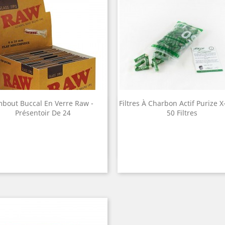
bout Buccal En Verre Raw -
Filtres À Charbon Actif Purize X
Quick view
Quick view


Présentoir De 24
50 Filtres