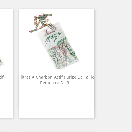
if
Filtres À Charbon Actif Purize De Taille
Quick view

..
Régulière De 9...