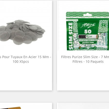
s Pour Tuyaux En Acier 15 Mm -
Filtres Purize Slim Size - 7 M
Quick view
Quick view


100 X5pcs
Filtres - 10 Paquets